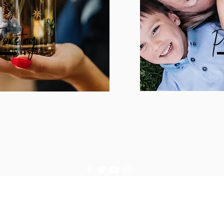
öretag
P